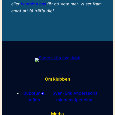
eller
kontakta oss
för att veta mer
. Vi ser fram
emot att få träffa dig!
Om klubben
Klubbfunkti
Sven-Erik Anderssons
onärer
minnesstipendium
Media