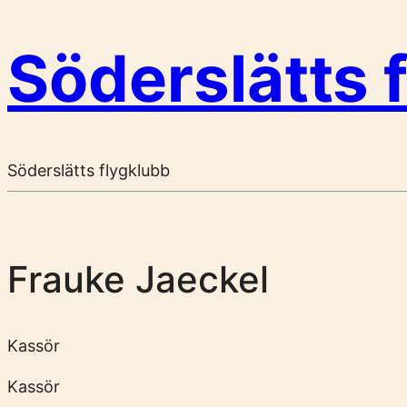
Söderslätts 
Söderslätts flygklubb
Frauke Jaeckel
Kassör
Kassör