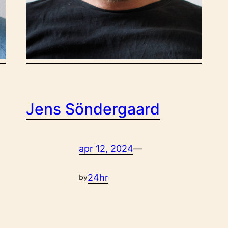
Jens Söndergaard
apr 12, 2024
—
24hr
by