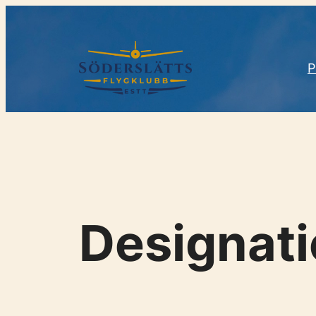
Spring
til
indhold
P
Designat