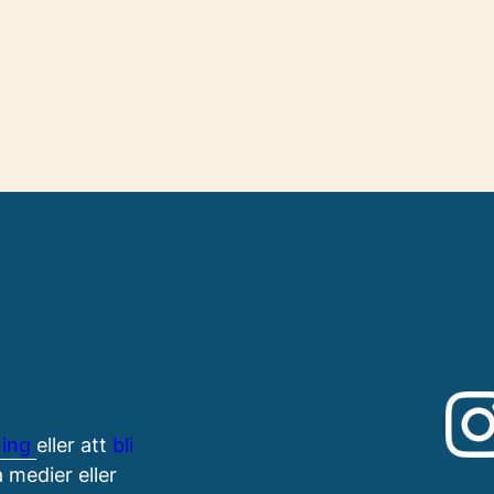
ning
eller att
bli
 medier eller