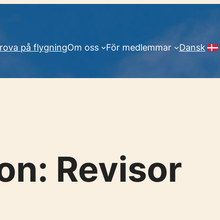
rova på flygning
Om oss
För medlemmar
Dansk
ion:
Revisor