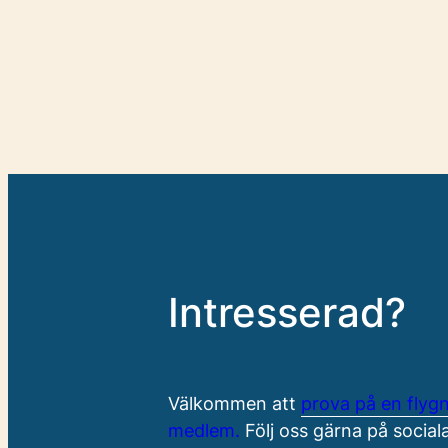
Intresserad?
Välkommen att
prova på en flyg
medlem.
Följ oss gärna på sociala