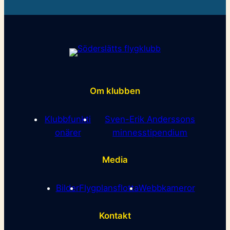
Om klubben
Klubbfunkti
Sven-Erik Anderssons
onärer
minnesstipendium
Media
Bilder
Flygplansflotta
Webbkameror
Kontakt