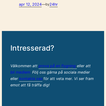
apr 12, 2024
—
24hr
by
Intresserad?
Välkommen att
prova på en flygning
eller att
bli medlem.
Följ oss gärna på sociala medier
eller
kontakta oss
för att veta mer
. Vi ser fram
emot att få träffa dig!