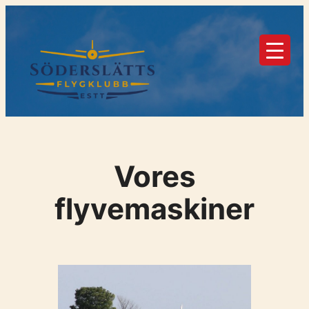
Spring
til
indhold
Vores
flyvemaskiner