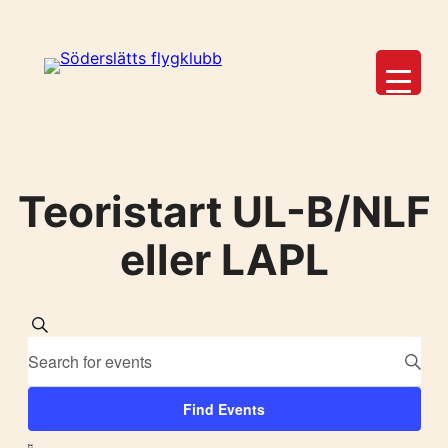
Teoristart UL-B/NLF
eller LAPL
Events
Search
Enter
Search
Keyword.
Search
and
Find Events
for
Event
Events