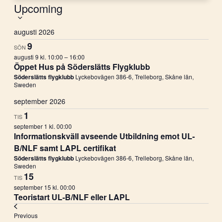
Upcoming
Select
date.
augusti 2026
9
SÖN
augusti 9 kl. 10:00
–
16:00
Öppet Hus på Söderslätts Flygklubb
Söderslätts flygklubb
Lyckebovägen 386-6, Trelleborg, Skåne län,
Sweden
september 2026
1
TIS
september 1 kl. 00:00
Informationskväll avseende Utbildning emot UL-
B/NLF samt LAPL certifikat
Söderslätts flygklubb
Lyckebovägen 386-6, Trelleborg, Skåne län,
Sweden
15
TIS
september 15 kl. 00:00
Teoristart UL-B/NLF eller LAPL
Events
Previous